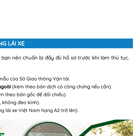
G LÁI XE
 bạn nên chuẩn bị đầy đủ hồ sơ trước khi làm thủ tục.
mẫu của Sở Giao thông Vận tải.
ngoài
(kèm theo bản dịch có công chứng nếu cần).
m theo bản gốc để đối chiếu).
 không đeo kính).
g lái xe Việt Nam hạng A2 trở lên).