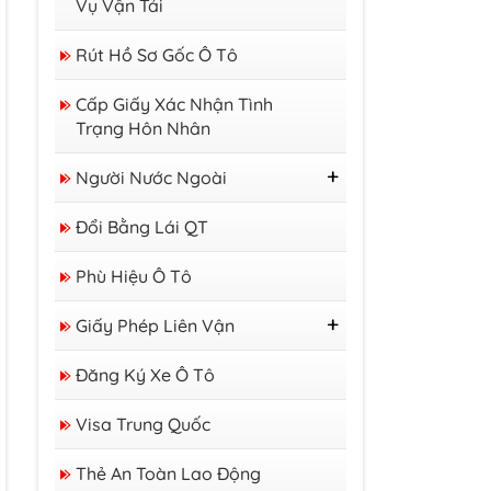
Vụ Vận Tải
Rút Hồ Sơ Gốc Ô Tô
Cấp Giấy Xác Nhận Tình
Trạng Hôn Nhân
Người Nước Ngoài
Thị Thực
Đổi Bằng Lái QT
Thẻ Tạm Trú
Giấy Phép Lao Động
Phù Hiệu Ô Tô
Giấy Phép Liên Vận
GP Liên Vận Việt - Lào
Đăng Ký Xe Ô Tô
GP Liên Vận Việt -
Campuchia
Visa Trung Quốc
Thẻ An Toàn Lao Động