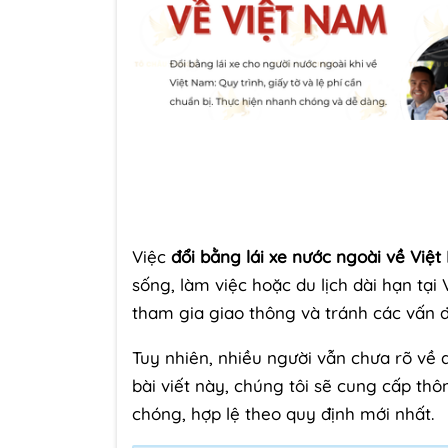
Việc
đổi bằng lái xe nước ngoài về Việ
sống, làm việc hoặc du lịch dài hạn tạ
tham gia giao thông và tránh các vấn
Tuy nhiên, nhiều người vẫn chưa rõ về q
bài viết này, chúng tôi sẽ cung cấp thôn
chóng, hợp lệ theo quy định mới nhất.