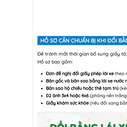
HỒ SƠ CẦN CHUẨN BỊ KHI ĐỔI BẰN
Để tránh mất thời gian bổ sung giấy tờ,
Hồ sơ bao gồm:
Đơn đề nghị đổi giấy phép lái xe
theo 
Bản gốc và bản sao bằng lái xe nước 
Bản sao hộ chiếu hoặc thẻ tạm trú
(kè
02 ảnh 3x4 hoặc 4x6
(phông nền trắng,
Giấy khám sức khỏe
(nếu đổi sang bằn