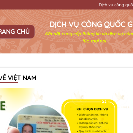
Dịch vụ công quốc gia đơn gi
DỊCH VỤ CÔNG QUỐC G
RANG CHỦ
Kết nối, cung cấp thông tin và dịch vụ côn
lúc, mọi nơi
VỀ VIỆT NAM