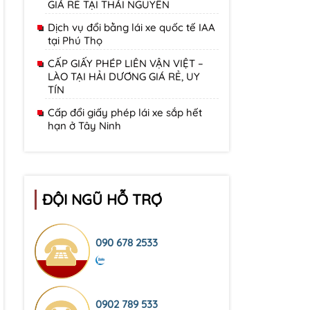
GIÁ RẺ TẠI THÁI NGUYÊN
Dịch vụ đổi bằng lái xe quốc tế IAA
tại Phú Thọ
CẤP GIẤY PHÉP LIÊN VẬN VIỆT –
LÀO TẠI HẢI DƯƠNG GIÁ RẺ, UY
TÍN
Cấp đổi giấy phép lái xe sắp hết
hạn ở Tây Ninh
ĐỘI NGŨ HỖ TRỢ
090 678 2533
0902 789 533