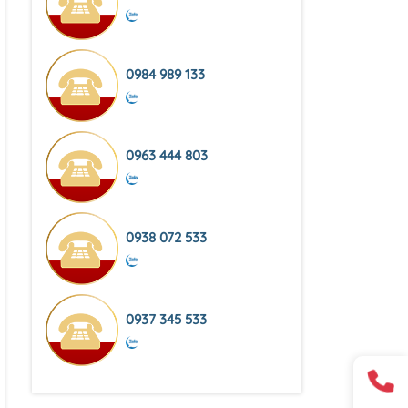
0984 989 133
0963 444 803
0938 072 533
0937 345 533