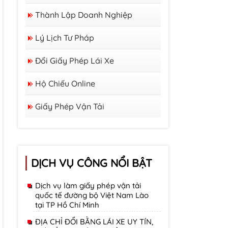
Thành Lập Doanh Nghiệp
Lý Lịch Tư Pháp
Đổi Giấy Phép Lái Xe
Hộ Chiếu Online
Giấy Phép Vận Tải
DỊCH VỤ CÔNG NỔI BẬT
Dịch vụ làm giấy phép vận tải
quốc tế đường bộ Việt Nam Lào
tại TP Hồ Chí Minh
ĐỊA CHỈ ĐỔI BẰNG LÁI XE UY TÍN,