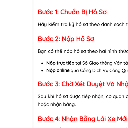
Bước 1: Chuẩn Bị Hồ Sơ
Hãy kiểm tra kỹ hồ sơ theo danh sách tr
Bước 2: Nộp Hồ Sơ
Bạn có thể nộp hồ sơ theo hai hình thức
Nộp trực tiếp
tại Sở Giao thông Vận tả
Nộp online
qua Cổng Dịch Vụ Công Quố
Bước 3: Chờ Xét Duyệt Và Nhậ
Sau khi hồ sơ được tiếp nhận, cơ quan 
hoặc nhận bằng.
Bước 4: Nhận Bằng Lái Xe Mới