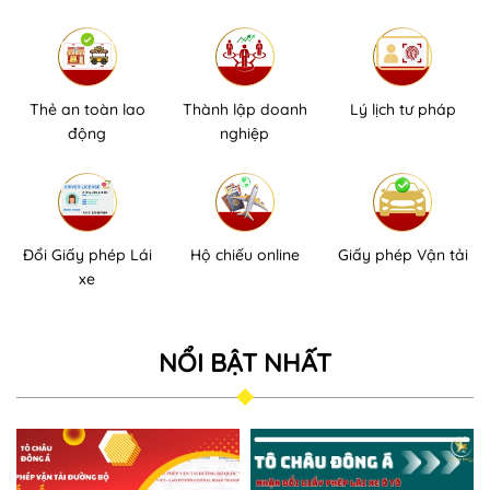
Thẻ an toàn lao
Thành lập doanh
Lý lịch tư pháp
động
nghiệp
Đổi Giấy phép Lái
Hộ chiếu online
Giấy phép Vận tải
xe
NỔI BẬT NHẤT