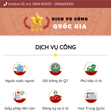
Hotline hỗ trợ:
0906783533
-
0906683533
DỊCH VỤ CÔNG
Người nước ngoài
Đổi bằng lái QT
Phù hiệu ô tô
Giấy phép liên vận
Đăng ký xe ô tô
Visa Trung Quốc