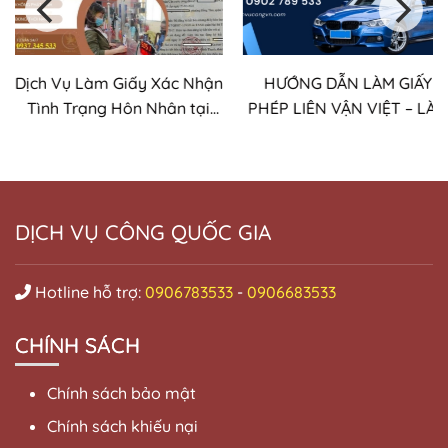
Dịch Vụ Làm Giấy Xác Nhận
HƯỚNG DẪN LÀM GIẤY
Tình Trạng Hôn Nhân tại
PHÉP LIÊN VẬN VIỆT – LÀ
Cần Thơ
TẠI LẠNG SƠN
DỊCH VỤ CÔNG QUỐC GIA
Hotline hỗ trợ:
0906783533
-
0906683533
CHÍNH SÁCH
Chính sách bảo mật
Chính sách khiếu nại