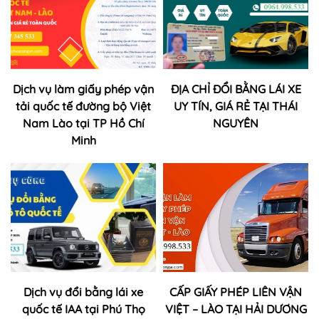
Dịch vụ làm giấy phép vận
ĐỊA CHỈ ĐỔI BẰNG LÁI XE
tải quốc tế đường bộ Việt
UY TÍN, GIÁ RẺ TẠI THÁI
Nam Lào tại TP Hồ Chí
NGUYÊN
Minh
Dịch vụ đổi bằng lái xe
CẤP GIẤY PHÉP LIÊN VẬN
quốc tế IAA tại Phú Thọ
VIỆT – LÀO TẠI HẢI DƯƠNG