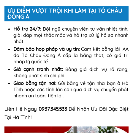
ƯU ĐIỂM VƯỢT TRỘI KHI LÀM TẠI TÔ CHÂU
ĐÔNG Á
Hỗ trợ 24/7:
Đội ngũ chuyên viên tư vấn nhiệt tình,
giải đáp mọi thắc mắc và hỗ trợ xử lý hồ sơ nhanh
nhất.
Đảm bảo hợp pháp và uy tín:
Cam kết bằng lái IAA
do Tô Châu Đông Á cấp là bằng thật, có giá trị
pháp lý quốc tế.
Giá cạnh tranh nhất:
Bảng giá dịch vụ rõ ràng,
không phát sinh chi phí.
Giao bằng tận nơi:
Gửi bằng về tận nhà bạn ở Hà
Tĩnh hoặc các tỉnh lân cận qua dịch vụ chuyển phát
nhanh an toàn, tiện lợi.
Liên Hệ Ngay
0937.345.533
Để Nhận Ưu Đãi Đặc Biệt
Tại Hà Tĩnh!