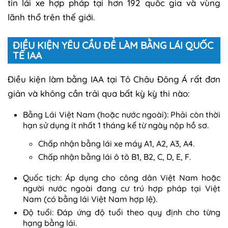
tin lái xe hợp pháp tại hơn 192 quốc gia và vùng
lãnh thổ trên thế giới.
ĐIỀU KIỆN YÊU CẦU ĐỂ LÀM BẰNG LÁI QUỐC
TẾ IAA
Điều kiện làm bằng IAA tại Tô Châu Đông Á rất đơn
giản và không cần trải qua bất kỳ kỳ thi nào:
Bằng Lái Việt Nam (hoặc nước ngoài): Phải còn thời
hạn sử dụng ít nhất 1 tháng kể từ ngày nộp hồ sơ.
Chấp nhận bằng lái xe máy A1, A2, A3, A4.
Chấp nhận bằng lái ô tô B1, B2, C, D, E, F.
Quốc tịch: Áp dụng cho công dân Việt Nam hoặc
người nước ngoài đang cư trú hợp pháp tại Việt
Nam (có bằng lái Việt Nam hợp lệ).
Độ tuổi: Đáp ứng độ tuổi theo quy định cho từng
hạng bằng lái.