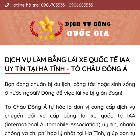
Hotline hỗ trợ:
0906783533
-
0906683533
DỊCH VỤ LÀM BẰNG LÁI XE QUỐC TẾ IAA
UY TÍN TẠI HÀ TĨNH - TÔ CHÂU ĐÔNG Á
Bạn đang chuẩn bị du lịch, công tác hoặc sinh sống
ở nước ngoài? Đừng để việc lái xe bị gián đoạn!
Tô Châu Đông Á tự hào là đơn vị cung cấp dịch vụ
chuyển đổi và cấp bằng lái xe quốc tế IAA
(International Automobile Association) uy tín, nhanh
chóng và chi phí hợp lý nhất tại Hà Tĩnh, giúp bạn tự