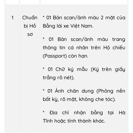
1
Chuẩn
* 01 Bản scan/ảnh màu 2 mặt của
bị Hồ
Bằng lái xe Việt Nam.
sơ
* 01 Bản scan/ảnh màu trang
thông tin cá nhân trên Hộ chiếu
(Passport) còn hạn.
* 01 Chữ ký mẫu (Ký trên giấy
trắng rõ nét).
* 01 Ảnh chân dung (Phông nền
bất kỳ, rõ mặt, không che tóc).
* Địa chỉ nhận bằng tại Hà
Tĩnh hoặc tỉnh thành khác.