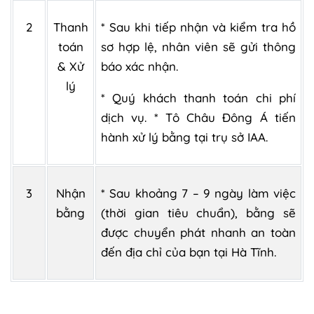
2
Thanh
* Sau khi tiếp nhận và kiểm tra hồ
toán
sơ hợp lệ, nhân viên sẽ gửi thông
& Xử
báo xác nhận.
lý
* Quý khách thanh toán chi phí
dịch vụ. * Tô Châu Đông Á tiến
hành xử lý bằng tại trụ sở IAA.
3
Nhận
* Sau khoảng 7 – 9 ngày làm việc
bằng
(thời gian tiêu chuẩn), bằng sẽ
được chuyển phát nhanh an toàn
đến địa chỉ của bạn tại Hà Tĩnh.