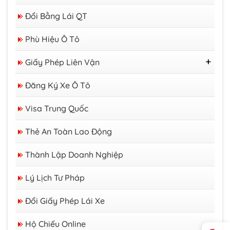
Thị Thực
Đổi Bằng Lái QT
Thẻ Tạm Trú
Giấy Phép Lao Động
Phù Hiệu Ô Tô
Giấy Phép Liên Vận
GP Liên Vận Việt - Lào
Đăng Ký Xe Ô Tô
GP Liên Vận Việt - Campuchia
Visa Trung Quốc
Thẻ An Toàn Lao Động
Thành Lập Doanh Nghiệp
Lý Lịch Tư Pháp
Đổi Giấy Phép Lái Xe
Hộ Chiếu Online