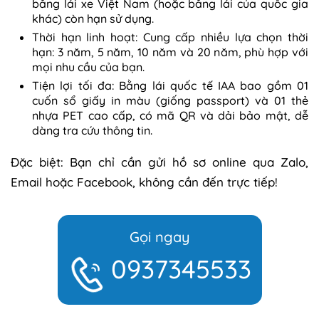
bằng lái xe Việt Nam (hoặc bằng lái của quốc gia
khác) còn hạn sử dụng.
Thời hạn linh hoạt: Cung cấp nhiều lựa chọn thời
hạn: 3 năm, 5 năm, 10 năm và 20 năm, phù hợp với
mọi nhu cầu của bạn.
Tiện lợi tối đa: Bằng lái quốc tế IAA bao gồm 01
cuốn sổ giấy in màu (giống passport) và 01 thẻ
nhựa PET cao cấp, có mã QR và dải bảo mật, dễ
dàng tra cứu thông tin.
Đặc biệt: Bạn chỉ cần gửi hồ sơ online qua Zalo,
Email hoặc Facebook, không cần đến trực tiếp!
Gọi ngay
0937345533