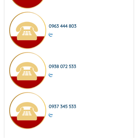
0963 444 803
0938 072 533
0937 345 533