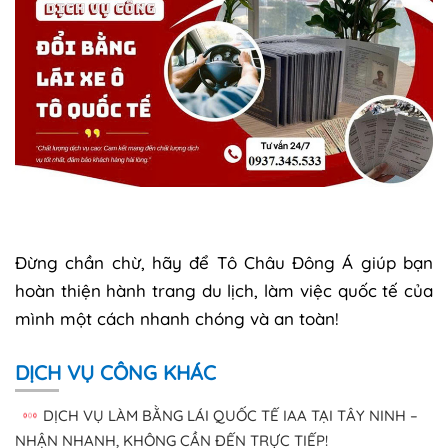
Đừng chần chừ, hãy để Tô Châu Đông Á giúp bạn
hoàn thiện hành trang du lịch, làm việc quốc tế của
mình một cách nhanh chóng và an toàn!
DỊCH VỤ CÔNG KHÁC
DỊCH VỤ LÀM BẰNG LÁI QUỐC TẾ IAA TẠI TÂY NINH –
NHẬN NHANH, KHÔNG CẦN ĐẾN TRỰC TIẾP!