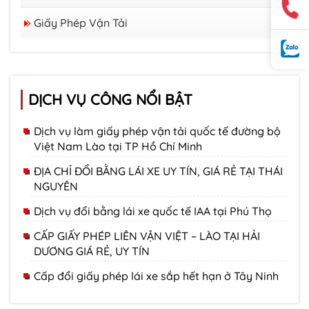
Giấy Phép Vận Tải
DỊCH VỤ CÔNG NỔI BẬT
Dịch vụ làm giấy phép vận tải quốc tế đường bộ
Việt Nam Lào tại TP Hồ Chí Minh
ĐỊA CHỈ ĐỔI BẰNG LÁI XE UY TÍN, GIÁ RẺ TẠI THÁI
NGUYÊN
Dịch vụ đổi bằng lái xe quốc tế IAA tại Phú Thọ
CẤP GIẤY PHÉP LIÊN VẬN VIỆT – LÀO TẠI HẢI
DƯƠNG GIÁ RẺ, UY TÍN
Cấp đổi giấy phép lái xe sắp hết hạn ở Tây Ninh