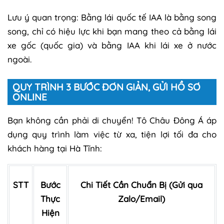
Lưu ý quan trọng: Bằng lái quốc tế IAA là bằng song
song, chỉ có hiệu lực khi bạn mang theo cả bằng lái
xe gốc (quốc gia) và bằng IAA khi lái xe ở nước
ngoài.
QUY TRÌNH 3 BƯỚC ĐƠN GIẢN, GỬI HỒ SƠ
ONLINE
Bạn không cần phải di chuyển! Tô Châu Đông Á áp
dụng quy trình làm việc từ xa, tiện lợi tối đa cho
khách hàng tại Hà Tĩnh:
STT
Bước
Chi Tiết Cần Chuẩn Bị (Gửi qua
Thực
Zalo/Email)
Hiện