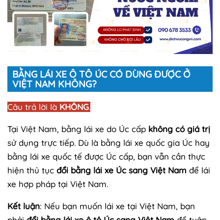
BẰNG LÁI XE Ô TÔ ÚC CÓ DÙNG ĐƯỢC Ở
VIỆT NAM KHÔNG?
Câu trả lời là
KHÔNG
.
Tại Việt Nam, bằng lái xe do Úc cấp
không có giá trị
sử dụng trực tiếp. Dù là bằng lái xe quốc gia Úc hay
bằng lái xe quốc tế được Úc cấp, bạn vẫn cần thực
hiện thủ tục
đổi bằng lái xe Úc sang Việt Nam
để lái
xe hợp pháp tại Việt Nam.
Kết luận
: Nếu bạn muốn lái xe tại Việt Nam, bạn
phải
đổi bằng lái xe ô tô Úc sang Việt Nam
để tuân