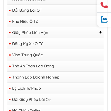
Thị Thực
Đổi Bằng Lái QT
Thẻ Tạm Trú
Giấy Phép Lao Động
Phù Hiệu Ô Tô
Giấy Phép Liên Vận
GP Liên Vận Việt - Lào
Đăng Ký Xe Ô Tô
GP Liên Vận Việt - Campuchia
Visa Trung Quốc
Thẻ An Toàn Lao Động
Thành Lập Doanh Nghiệp
Lý Lịch Tư Pháp
Đổi Giấy Phép Lái Xe
Hộ Chiếu Online