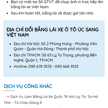
Bạn có mặt tại Sở GTVT để chụp ảnh in trực tiếp lên
bằng lái xe Việt Nam.
Sau khi hoàn tất, bằng lái sẽ được gửi tận nhà.
ĐỊA CHỈ ĐỔI BẰNG LÁI XE Ô TÔ ÚC SANG
VIỆT NAM
Địa chỉ Hà Nội: Số 2 Phùng Hưng - Phường Văn
Quán - Quận Hà Đông- Thành phố Hà Nội
Địa chỉ TPHCM: Số 63 Lý Tự Trọng, phường Bến
Nghé, Quận 1, TP.HCM
Hotline: 090 678 3533 - 090 668 3533
DỊCH VỤ CÔNG KHÁC
Dịch Vụ Làm Bằng Lái Xe Quốc Tế IAA Uy Tín Tại Hà
Tĩnh - Tô Châu Đông Á