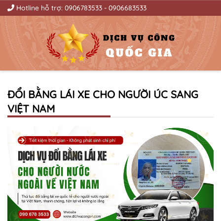
Hotline hỗ trợ:
0906783533
-
0906683533
ĐỔI BẰNG LÁI XE CHO NGƯỜI ÚC SANG
VIỆT NAM