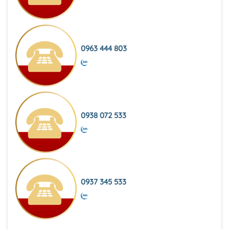
0963 444 803
0938 072 533
0937 345 533