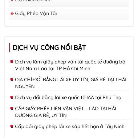
Giấy Phép Vận Tải
DỊCH VỤ CÔNG NỔI BẬT
Dịch vụ làm giấy phép vận tải quốc tế đường bộ
Việt Nam Lào tại TP Hồ Chí Minh
ĐỊA CHỈ ĐỔI BẰNG LÁI XE UY TÍN, GIÁ RẺ TẠI THÁI
NGUYÊN
Dịch vụ đổi bằng lái xe quốc tế IAA tại Phú Thọ
CẤP GIẤY PHÉP LIÊN VẬN VIỆT – LÀO TẠI HẢI
DƯƠNG GIÁ RẺ, UY TÍN
Cấp đổi giấy phép lái xe sắp hết hạn ở Tây Ninh