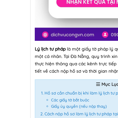
Lý lịch tư pháp
là một giấy tờ pháp lý q
một cá nhân. Tại Đà Nẵng, quy trình xi
thực hiện thông qua các kênh trực tiếp 
tiết về cách nộp hồ sơ và thời gian nhậ
Mục Lụ
Hồ sơ cần chuẩn bị khi làm lý lịch tư
Các giấy tờ bắt buộc
Giấy ủy quyền (nếu nộp thay)
Cách nộp hồ sơ làm lý lịch tư pháp t