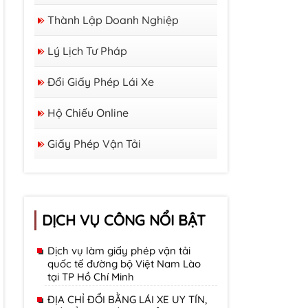
Thành Lập Doanh Nghiệp
Lý Lịch Tư Pháp
Đổi Giấy Phép Lái Xe
Hộ Chiếu Online
Giấy Phép Vận Tải
DỊCH VỤ CÔNG NỔI BẬT
Dịch vụ làm giấy phép vận tải
quốc tế đường bộ Việt Nam Lào
tại TP Hồ Chí Minh
ĐỊA CHỈ ĐỔI BẰNG LÁI XE UY TÍN,