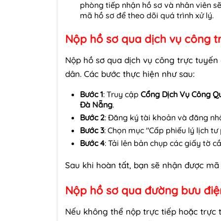
phòng tiếp nhận hồ sơ và nhân viên sẽ
mã hồ sơ để theo dõi quá trình xử lý.
Nộp hồ sơ qua dịch vụ công t
Nộp hồ sơ qua dịch vụ công trực tuyến g
dân. Các bước thực hiện như sau:
Bước 1
: Truy cập
Cổng Dịch Vụ Công Q
Đà Nẵng
.
Bước 2
: Đăng ký tài khoản và đăng nh
Bước 3
: Chọn mục "Cấp phiếu lý lịch tư
Bước 4
: Tải lên bản chụp các giấy tờ c
Sau khi hoàn tất, bạn sẽ nhận được mã s
Nộp hồ sơ qua đường bưu điệ
Nếu không thể nộp trực tiếp hoặc trực 