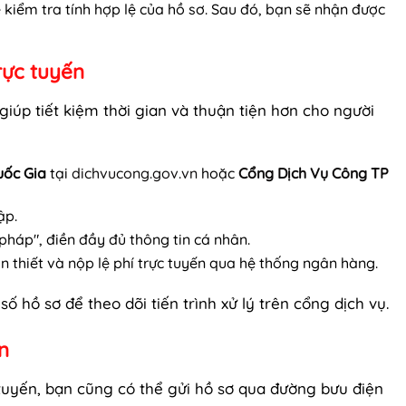
 kiểm tra tính hợp lệ của hồ sơ. Sau đó, bạn sẽ nhận được
rực tuyến
iúp tiết kiệm thời gian và thuận tiện hơn cho người
uốc Gia
tại
dichvucong.gov.vn
hoặc
Cổng Dịch Vụ Công TP
ập.
 pháp", điền đầy đủ thông tin cá nhân.
ần thiết và nộp lệ phí trực tuyến qua hệ thống ngân hàng.
ố hồ sơ để theo dõi tiến trình xử lý trên cổng dịch vụ.
n
tuyến, bạn cũng có thể gửi hồ sơ qua đường bưu điện