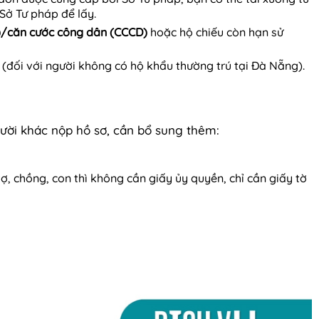
Sở Tư pháp để lấy.
/căn cước công dân (CCCD)
hoặc hộ chiếu còn hạn sử
(đối với người không có hộ khẩu thường trú tại Đà Nẵng).
ười khác nộp hồ sơ, cần bổ sung thêm:
ợ, chồng, con thì không cần giấy ủy quyền, chỉ cần giấy tờ