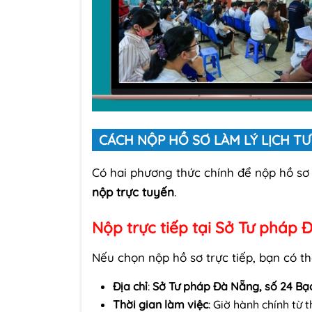
CÁCH NỘP HỒ SƠ LÀM LÝ LỊCH TƯ
Có hai phương thức chính để nộp hồ sơ x
nộp trực tuyến
.
Nộp trực tiếp tại Sở Tư pháp
Nếu chọn nộp hồ sơ trực tiếp, bạn có th
Địa chỉ
:
Sở Tư pháp Đà Nẵng, số 24 Bạ
Thời gian làm việc
: Giờ hành chính từ 