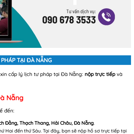
 PHÁP TẠI ĐÀ NẴNG
in cấp lý lịch tư pháp tại Đà Nẵng:
nộp trực tiếp
và
 Đà Nẵng
ể đến:
ch Đằng, Thạch Thang, Hải Châu, Đà Nẵng
.
thứ Hai đến thứ Sáu. Tại đây, bạn sẽ nộp hồ sơ trực tiếp tại