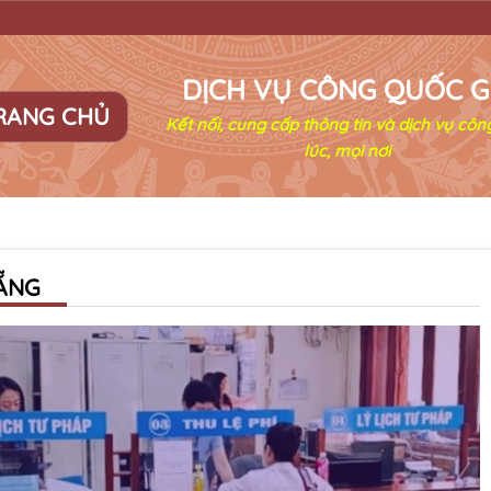
DỊCH VỤ CÔNG QUỐC G
RANG CHỦ
Kết nối, cung cấp thông tin và dịch vụ côn
lúc, mọi nơi
NẴNG