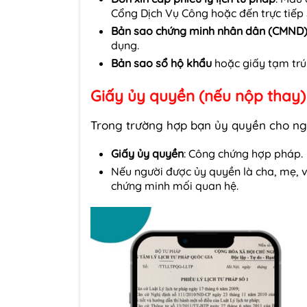
Cổng Dịch Vụ Công hoặc đến trực tiếp 
Bản sao chứng minh nhân dân (CMND)
dụng.
Bản sao sổ hộ khẩu
hoặc giấy tạm trú 
Giấy ủy quyền (nếu nộp thay)
Trong trường hợp bạn ủy quyền cho ng
Giấy ủy quyền
: Công chứng hợp pháp.
Nếu người được ủy quyền là cha, mẹ, v
chứng minh mối quan hệ.