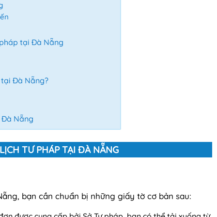
g
yến
tư pháp tại Đà Nẵng
p tại Đà Nẵng?
ại Đà Nẵng
 LỊCH TƯ PHÁP TẠI ĐÀ NẴNG
à Nẵng, bạn cần chuẩn bị những giấy tờ cơ bản sau:
đơn được cung cấp bởi Sở Tư pháp, bạn có thể tải xuống từ