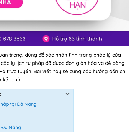
uan trọng, dùng để xác nhận tình trạng pháp lý của
n cấp lý lịch tư pháp đã được đơn giản hóa và dễ dàng
và trực tuyến. Bài viết này sẽ cung cấp hướng dẫn chi
n kết quả.
c
 pháp tại Đà Nẵng
ại Đà Nẵng