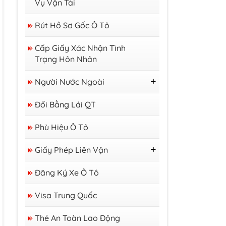
Vụ Vận Tải
Rút Hồ Sơ Gốc Ô Tô
Cấp Giấy Xác Nhận Tình
Trạng Hôn Nhân
Người Nước Ngoài
Thị Thực
Đổi Bằng Lái QT
Thẻ Tạm Trú
Giấy Phép Lao Động
Phù Hiệu Ô Tô
Giấy Phép Liên Vận
GP Liên Vận Việt - Lào
Đăng Ký Xe Ô Tô
GP Liên Vận Việt -
Campuchia
Visa Trung Quốc
Thẻ An Toàn Lao Động