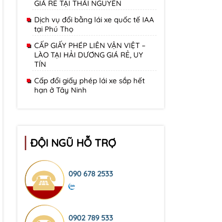
GIÁ RẺ TẠI THÁI NGUYÊN
Dịch vụ đổi bằng lái xe quốc tế IAA
tại Phú Thọ
CẤP GIẤY PHÉP LIÊN VẬN VIỆT –
LÀO TẠI HẢI DƯƠNG GIÁ RẺ, UY
TÍN
Cấp đổi giấy phép lái xe sắp hết
hạn ở Tây Ninh
ĐỘI NGŨ HỖ TRỢ
090 678 2533
0902 789 533