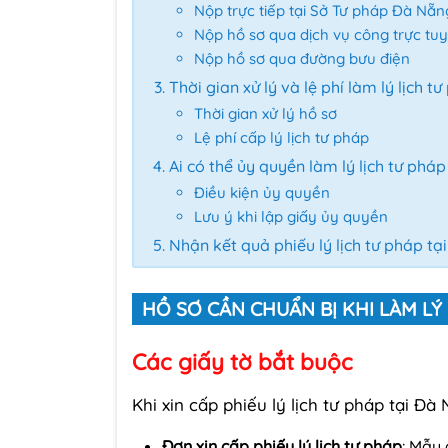
Nộp trực tiếp tại Sở Tư pháp Đà Nẵn
Nộp hồ sơ qua dịch vụ công trực tu
Nộp hồ sơ qua đường bưu điện
Thời gian xử lý và lệ phí làm lý lịch 
Thời gian xử lý hồ sơ
Lệ phí cấp lý lịch tư pháp
Ai có thể ủy quyền làm lý lịch tư phá
Điều kiện ủy quyền
Lưu ý khi lập giấy ủy quyền
Nhận kết quả phiếu lý lịch tư pháp t
HỒ SƠ CẦN CHUẨN BỊ KHI LÀM LÝ
Các giấy tờ bắt buộc
Khi xin cấp phiếu lý lịch tư pháp tại Đ
Đơn xin cấp phiếu lý lịch tư pháp
: Mẫu 