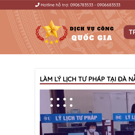
Hotline hỗ trợ:
0906783533
-
0906683533
T
LÀM LÝ LỊCH TƯ PHÁP TẠI ĐÀ 