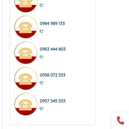
0984 989 133
0963 444 803
0938 072 533
0937 345 533