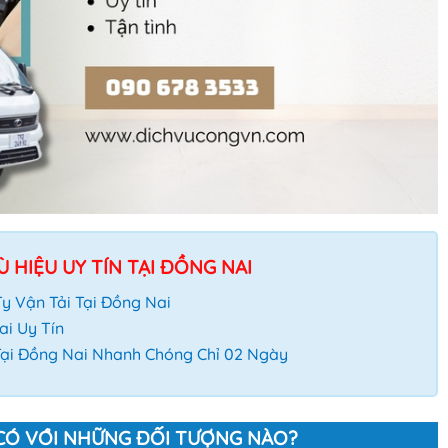
 HIỆU UY TÍN TẠI ĐỒNG NAI
y Vận Tải Tại Đồng Nai
ai Uy Tín
Tại Đồng Nai Nhanh Chóng Chỉ 02 Ngày
C CÓ VỚI NHỮNG ĐỐI TƯỢNG NÀO?