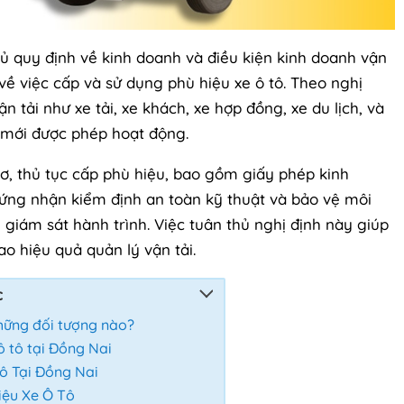
 quy định về kinh doanh và điều kiện kinh doanh vận
về việc cấp và sử dụng phù hiệu xe ô tô. Theo nghị
 tải như xe tải, xe khách, xe hợp đồng, xe du lịch, và
u mới được phép hoạt động.
sơ, thủ tục cấp phù hiệu, bao gồm giấy phép kinh
hứng nhận kiểm định an toàn kỹ thuật và bảo vệ môi
ị giám sát hành trình. Việc tuân thủ nghị định này giúp
o hiệu quả quản lý vận tải.
c
những đối tượng nào?
ô tô tại Đồng Nai
Tô Tại Đồng Nai
iệu Xe Ô Tô