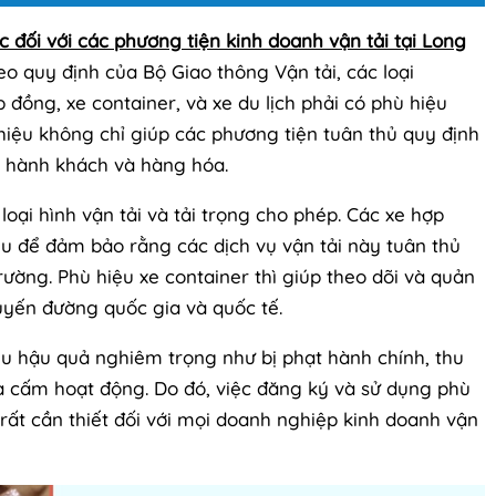
c đối với các phương tiện kinh doanh vận tải tại Long
o quy định của Bộ Giao thông Vận tải, các loại
p đồng, xe container, và xe du lịch phải có phù hiệu
hiệu không chỉ giúp các phương tiện tuân thủ quy định
 hành khách và hàng hóa.
õ loại hình vận tải và tải trọng cho phép. Các xe hợp
ệu để đảm bảo rằng các dịch vụ vận tải này tuân thủ
ường. Phù hiệu xe container thì giúp theo dõi và quản
uyến đường quốc gia và quốc tế.
ều hậu quả nghiêm trọng như bị phạt hành chính, thu
là cấm hoạt động. Do đó, việc đăng ký và sử dụng phù
 rất cần thiết đối với mọi doanh nghiệp kinh doanh vận