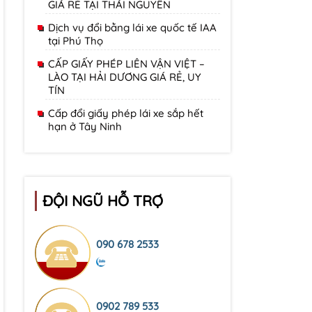
GIÁ RẺ TẠI THÁI NGUYÊN
Dịch vụ đổi bằng lái xe quốc tế IAA
tại Phú Thọ
CẤP GIẤY PHÉP LIÊN VẬN VIỆT –
LÀO TẠI HẢI DƯƠNG GIÁ RẺ, UY
TÍN
Cấp đổi giấy phép lái xe sắp hết
hạn ở Tây Ninh
ĐỘI NGŨ HỖ TRỢ
090 678 2533
0902 789 533