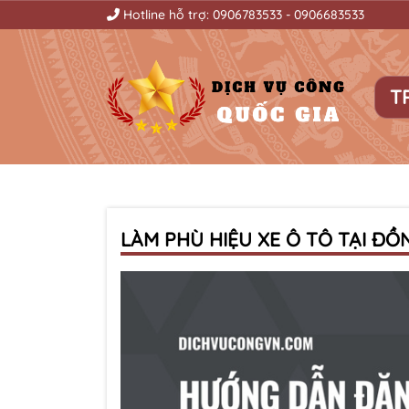
Hotline hỗ trợ:
0906783533
-
0906683533
T
LÀM PHÙ HIỆU XE Ô TÔ TẠI ĐỒ