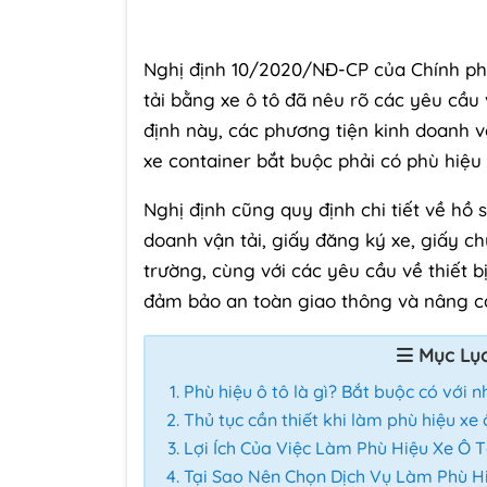
Nghị định 10/2020/NĐ-CP của Chính phủ
tải bằng xe ô tô đã nêu rõ các yêu cầu 
định này, các phương tiện kinh doanh vận
xe container bắt buộc phải có phù hiệ
Nghị định cũng quy định chi tiết về hồ 
doanh vận tải, giấy đăng ký xe, giấy c
trường, cùng với các yêu cầu về thiết b
đảm bảo an toàn giao thông và nâng ca
Mục Lụ
Phù hiệu ô tô là gì? Bắt buộc có với 
Thủ tục cần thiết khi làm phù hiệu xe 
Lợi Ích Của Việc Làm Phù Hiệu Xe Ô 
Tại Sao Nên Chọn Dịch Vụ Làm Phù H