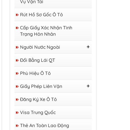
Vụ Vận Tải
Rút Hồ Sơ Gốc Ô Tô
Cấp Giấy Xác Nhận Tình
Trạng Hôn Nhân
Người Nước Ngoài
Thị Thực
Đổi Bằng Lái QT
Thẻ Tạm Trú
Giấy Phép Lao Động
Phù Hiệu Ô Tô
Giấy Phép Liên Vận
GP Liên Vận Việt - Lào
Đăng Ký Xe Ô Tô
GP Liên Vận Việt -
Campuchia
Visa Trung Quốc
Thẻ An Toàn Lao Động