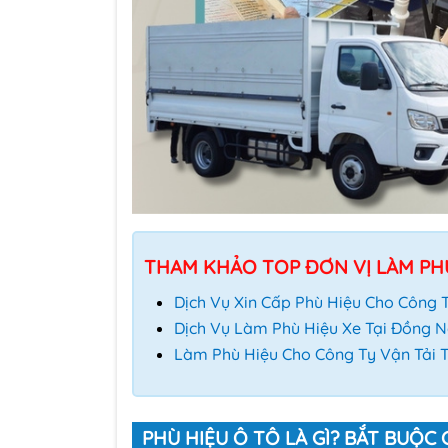
THAM KHẢO TOP ĐƠN VỊ LÀM PHÙ
Dịch Vụ Xin Cấp Phù Hiệu Cho Công T
Dịch Vụ Làm Phù Hiệu Xe Tại Đồng N
Làm Phù Hiệu Cho Công Ty Vận Tải 
PHÙ HIỆU Ô TÔ LÀ GÌ? BẮT BUỘ