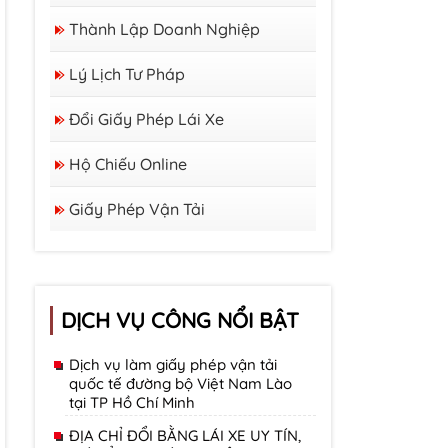
Thành Lập Doanh Nghiệp
Lý Lịch Tư Pháp
Đổi Giấy Phép Lái Xe
Hộ Chiếu Online
Giấy Phép Vận Tải
DỊCH VỤ CÔNG NỔI BẬT
Dịch vụ làm giấy phép vận tải
quốc tế đường bộ Việt Nam Lào
tại TP Hồ Chí Minh
ĐỊA CHỈ ĐỔI BẰNG LÁI XE UY TÍN,