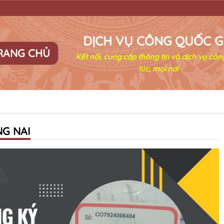
DỊCH VỤ CÔNG QUỐC G
RANG CHỦ
Kết nối, cung cấp thông tin và dịch vụ côn
lúc, mọi nơi
NG NAI