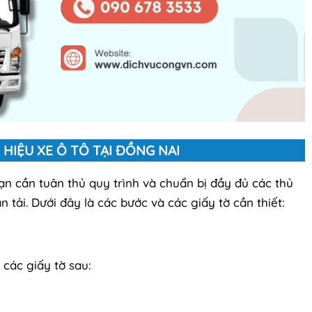
 HIỆU XE Ô TÔ TẠI ĐỒNG NAI
ạn cần tuân thủ quy trình và chuẩn bị đầy đủ các thủ
 tải. Dưới đây là các bước và các giấy tờ cần thiết:
 các giấy tờ sau: