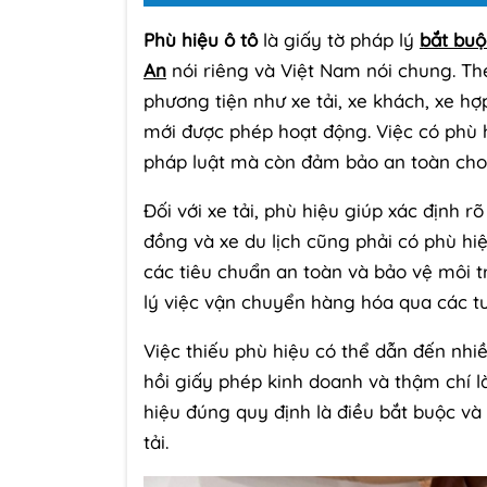
Phù hiệu ô tô
là giấy tờ pháp lý
bắt buộ
An
nói riêng và Việt Nam nói chung. The
phương tiện như xe tải, xe khách, xe hợ
mới được phép hoạt động. Việc có phù 
pháp luật mà còn đảm bảo an toàn cho
Đối với xe tải, phù hiệu giúp xác định r
đồng và xe du lịch cũng phải có phù hi
các tiêu chuẩn an toàn và bảo vệ môi tr
lý việc vận chuyển hàng hóa qua các t
Việc thiếu phù hiệu có thể dẫn đến nhi
hồi giấy phép kinh doanh và thậm chí 
hiệu đúng quy định là điều bắt buộc và
tải.