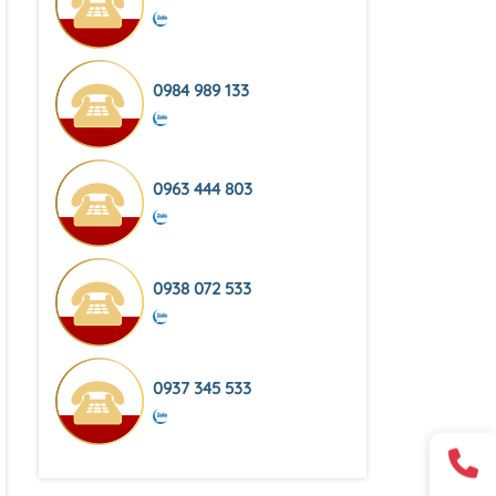
0984 989 133
0963 444 803
0938 072 533
0937 345 533