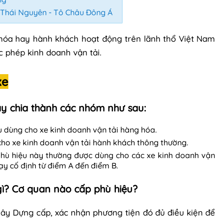
i Thái Nguyên - Tô Châu Đông Á
 hóa hay hành khách hoạt động trên lãnh thổ Việt Nam
c phép kinh doanh vận tải.
xe
nay chia thành các nhóm như sau:
ệu dùng cho xe kinh doanh vận tải hàng hóa.
cho xe kinh doanh vận tải hành khách thông thường.
 phù hiệu này thường được dùng cho các xe kinh doanh vận
ạy cố định từ điểm A đến điểm B.
 gì? Cơ quan nào cấp phù hiệu?
 Xây Dựng cấp, xác nhận phương tiện đó đủ điều kiện để