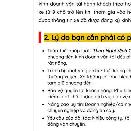
kinh doanh vận tải hành khách theo hợp
xe từ 9 chỗ trở lên khi tham gia vào 
được thông tin xe đã được đăng ký kinh
2. Lý do bạn cần phải có 
Tuân thủ pháp luật:
Theo Nghị định 
phương tiện kinh doanh vận tải đều ph
rất nặng.
Tránh bị phạt và giam xe: Lực lượng c
thường xuyên. Xe không có phù hiệu h
tạm giữ phương tiện.
Bảo vệ quyền lợi khách hàng: Phù hi
kiểm soát chất lượng dịch vụ, bảo vệ 
Nâng cao uy tín: Doanh nghiệp/cá nh
chuyên nghiệp và đáng tin cậy.
Yêu cầu của đối tác: Nhiều công ty, t
đồng vận chuyển.