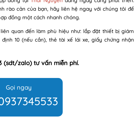
hợp đồng tại
Thái Nguyên
đang ngày càng phát triển.
h rào cản của bạn, hãy liên hệ ngay với chúng tôi để
 hợp đồng một cách nhanh chóng.
liên quan đến làm phù hiệu như: lắp đặt thiết bị giám
định 10 (nếu cần), thẻ tài xế lái xe, giấy chứng nhận
 (sdt/zalo) tư vấn miễn phí.
Gọi ngay
0937345533