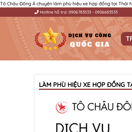
Tô Châu Đông Á chuyên làm phù hiệu xe hợp đồng tại Thái N
Hotline hỗ trợ:
0906783533
-
0906683533
T
LÀM PHÙ HIỆU XE HỢP ĐỒNG T