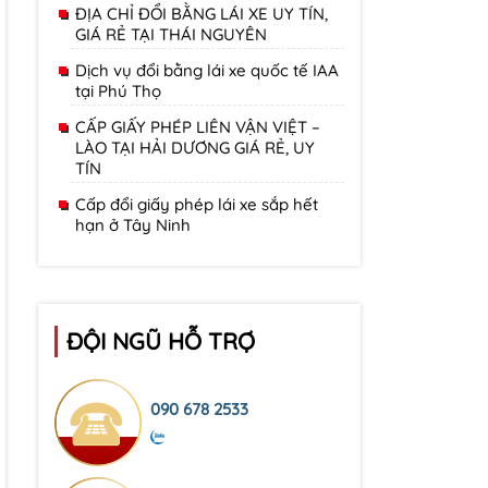
ĐỊA CHỈ ĐỔI BẰNG LÁI XE UY TÍN,
GIÁ RẺ TẠI THÁI NGUYÊN
Dịch vụ đổi bằng lái xe quốc tế IAA
tại Phú Thọ
CẤP GIẤY PHÉP LIÊN VẬN VIỆT –
LÀO TẠI HẢI DƯƠNG GIÁ RẺ, UY
TÍN
Cấp đổi giấy phép lái xe sắp hết
hạn ở Tây Ninh
ĐỘI NGŨ HỖ TRỢ
090 678 2533