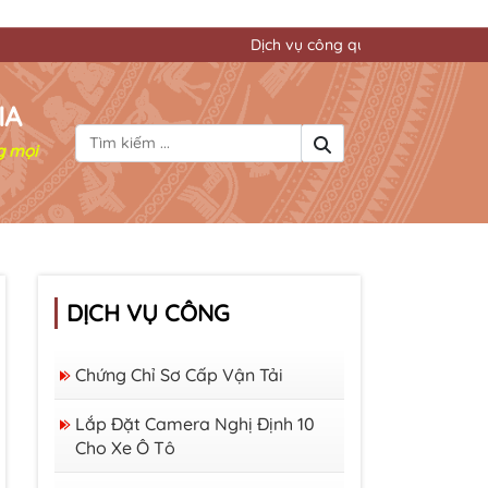
Dịch vụ công quốc gia đơn giản mọi thủ tục hà
IA
g mọi
DỊCH VỤ CÔNG
Chứng Chỉ Sơ Cấp Vận Tải
Lắp Đặt Camera Nghị Định 10
Cho Xe Ô Tô