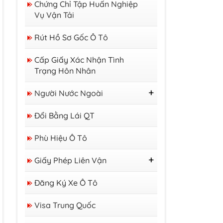
Chứng Chỉ Tập Huấn Nghiệp
Vụ Vận Tải
Rút Hồ Sơ Gốc Ô Tô
Cấp Giấy Xác Nhận Tình
Trạng Hôn Nhân
Người Nước Ngoài
Thị Thực
Đổi Bằng Lái QT
Thẻ Tạm Trú
Giấy Phép Lao Động
Phù Hiệu Ô Tô
Giấy Phép Liên Vận
GP Liên Vận Việt - Lào
Đăng Ký Xe Ô Tô
GP Liên Vận Việt -
Campuchia
Visa Trung Quốc