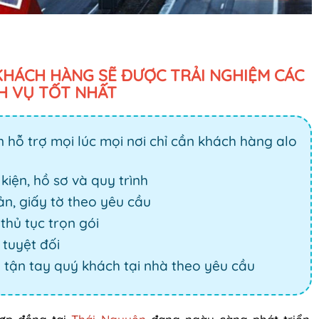
KHÁCH HÀNG SẼ ĐƯỢC TRẢI NGHIỆM CÁC
H VỤ TỐT NHẤT
n hỗ trợ mọi lúc mọi nơi chỉ cần khách hàng alo
kiện, hồ sơ và quy trình
n, giấy tờ theo yêu cầu
thủ tục trọn gói
tuyệt đối
 tận tay quý khách tại nhà theo yêu cầu