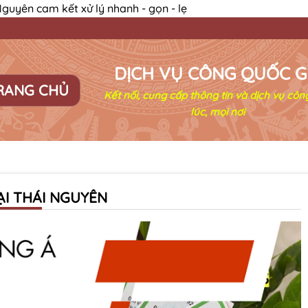
guyên cam kết xử lý nhanh - gọn - lẹ
DỊCH VỤ CÔNG QUỐC G
RANG CHỦ
Kết nối, cung cấp thông tin và dịch vụ côn
lúc, mọi nơi
ẠI THÁI NGUYÊN