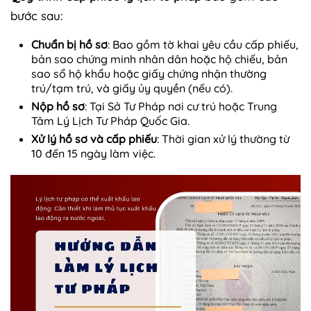
bước sau:
Chuẩn bị hồ sơ
: Bao gồm tờ khai yêu cầu cấp phiếu,
bản sao chứng minh nhân dân hoặc hộ chiếu, bản
sao sổ hộ khẩu hoặc giấy chứng nhận thường
trú/tạm trú, và giấy ủy quyền (nếu có).
Nộp hồ sơ
: Tại Sở Tư Pháp nơi cư trú hoặc Trung
Tâm Lý Lịch Tư Pháp Quốc Gia.
Xử lý hồ sơ và cấp phiếu
: Thời gian xử lý thường từ
10 đến 15 ngày làm việc.