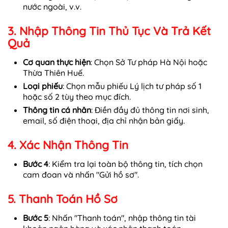
nước ngoài, v.v.
3. Nhập Thông Tin Thủ Tục Và Trả Kết
Quả
Cơ quan thực hiện
: Chọn Sở Tư pháp Hà Nội hoặc
Thừa Thiên Huế.
Loại phiếu
: Chọn mẫu phiếu Lý lịch tư pháp số 1
hoặc số 2 tùy theo mục đích.
Thông tin cá nhân
: Điền đầy đủ thông tin nơi sinh,
email, số điện thoại, địa chỉ nhận bản giấy.
4. Xác Nhận Thông Tin
Bước 4
: Kiểm tra lại toàn bộ thông tin, tích chọn
cam đoan và nhấn "Gửi hồ sơ".
5. Thanh Toán Hồ Sơ
Bước 5
: Nhấn "Thanh toán", nhập thông tin tài