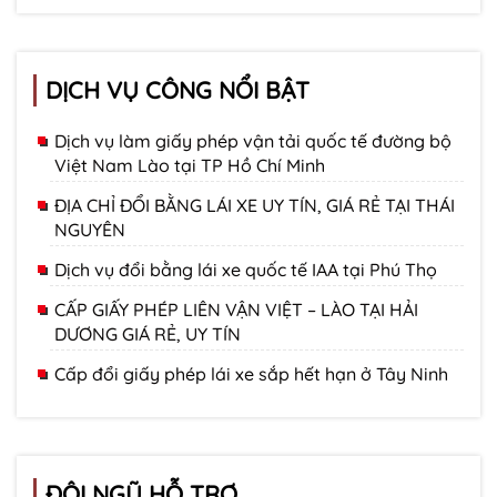
DỊCH VỤ CÔNG NỔI BẬT
Dịch vụ làm giấy phép vận tải quốc tế đường bộ
Việt Nam Lào tại TP Hồ Chí Minh
ĐỊA CHỈ ĐỔI BẰNG LÁI XE UY TÍN, GIÁ RẺ TẠI THÁI
NGUYÊN
Dịch vụ đổi bằng lái xe quốc tế IAA tại Phú Thọ
CẤP GIẤY PHÉP LIÊN VẬN VIỆT – LÀO TẠI HẢI
DƯƠNG GIÁ RẺ, UY TÍN
Cấp đổi giấy phép lái xe sắp hết hạn ở Tây Ninh
ĐỘI NGŨ HỖ TRỢ