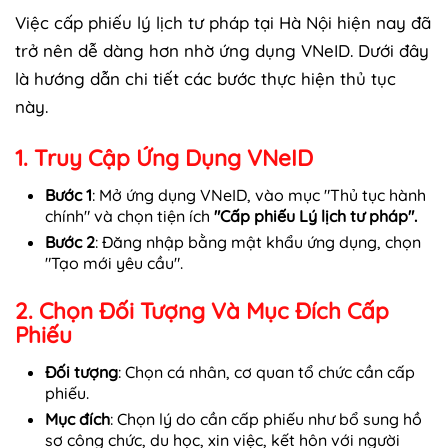
Việc cấp phiếu lý lịch tư pháp tại Hà Nội hiện nay đã
trở nên dễ dàng hơn nhờ ứng dụng VNeID. Dưới đây
là hướng dẫn chi tiết các bước thực hiện thủ tục
này.
1. Truy Cập Ứng Dụng VNeID
Bước 1
: Mở ứng dụng VNeID, vào mục "Thủ tục hành
chính" và chọn tiện ích
"Cấp phiếu Lý lịch tư pháp".
Bước 2
: Đăng nhập bằng mật khẩu ứng dụng, chọn
"Tạo mới yêu cầu".
2. Chọn Đối Tượng Và Mục Đích Cấp
Phiếu
Đối tượng
: Chọn cá nhân, cơ quan tổ chức cần cấp
phiếu.
Mục đích
: Chọn lý do cần cấp phiếu như bổ sung hồ
sơ công chức, du học, xin việc, kết hôn với người