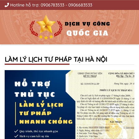
Hotline hỗ trợ:
0906783533
-
0906683533
LÀM LÝ LỊCH TƯ PHÁP TẠI HÀ NỘI