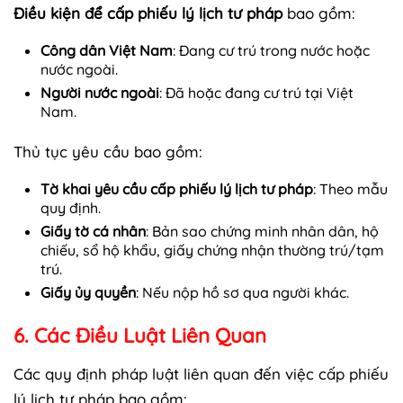
Điều kiện để cấp phiếu lý lịch tư pháp
bao gồm:
Công dân Việt Nam
: Đang cư trú trong nước hoặc
nước ngoài.
Người nước ngoài
: Đã hoặc đang cư trú tại Việt
Nam.
Thủ tục yêu cầu bao gồm:
Tờ khai yêu cầu cấp phiếu lý lịch tư pháp
: Theo mẫu
quy định.
Giấy tờ cá nhân
: Bản sao chứng minh nhân dân, hộ
chiếu, sổ hộ khẩu, giấy chứng nhận thường trú/tạm
trú.
Giấy ủy quyền
: Nếu nộp hồ sơ qua người khác.
6. Các Điều Luật Liên Quan
Các quy định pháp luật liên quan đến việc cấp phiếu
lý lịch tư pháp bao gồm: