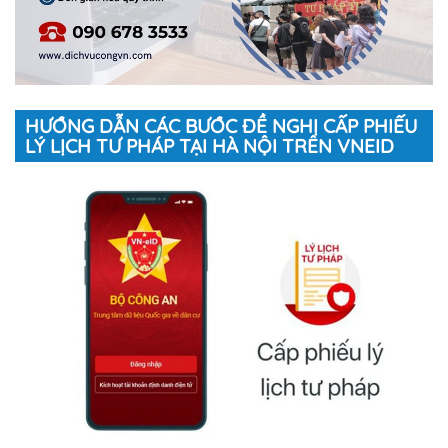
HƯỚNG DẪN CÁC BƯỚC ĐỀ NGHỊ CẤP PHIẾU
LÝ LỊCH TƯ PHÁP TẠI HÀ NỘI TRÊN VNEID