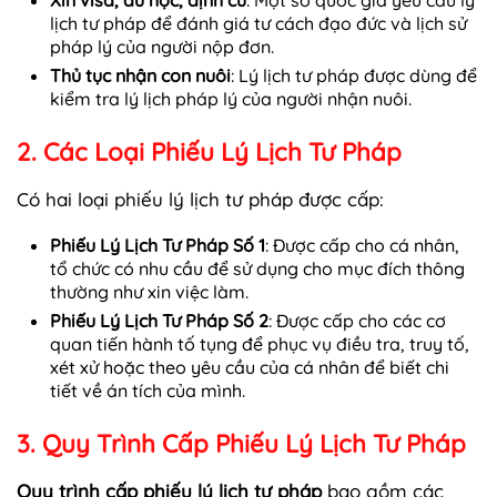
Xin visa, du học, định cư
: Một số quốc gia yêu cầu lý
lịch tư pháp để đánh giá tư cách đạo đức và lịch sử
pháp lý của người nộp đơn.
Thủ tục nhận con nuôi
: Lý lịch tư pháp được dùng để
kiểm tra lý lịch pháp lý của người nhận nuôi.
2. Các Loại Phiếu Lý Lịch Tư Pháp
Có hai loại phiếu lý lịch tư pháp được cấp:
Phiếu Lý Lịch Tư Pháp Số 1
: Được cấp cho cá nhân,
tổ chức có nhu cầu để sử dụng cho mục đích thông
thường như xin việc làm.
Phiếu Lý Lịch Tư Pháp Số 2
: Được cấp cho các cơ
quan tiến hành tố tụng để phục vụ điều tra, truy tố,
xét xử hoặc theo yêu cầu của cá nhân để biết chi
tiết về án tích của mình.
3. Quy Trình Cấp Phiếu Lý Lịch Tư Pháp
Quy trình cấp phiếu lý lịch tư pháp
bao gồm các