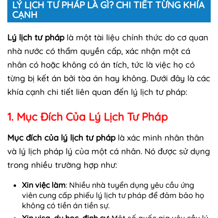
LÝ LỊCH TƯ PHÁP LÀ GÌ? CHI TIẾT TỪNG KHÍA
CẠNH
Lý lịch tư pháp
là một tài liệu chính thức do cơ quan
nhà nước có thẩm quyền cấp, xác nhận một cá
nhân có hoặc không có án tích, tức là việc họ có
từng bị kết án bởi tòa án hay không. Dưới đây là các
khía cạnh chi tiết liên quan đến lý lịch tư pháp:
1. Mục Đích Của Lý Lịch Tư Pháp
Mục đích của lý lịch tư pháp
là xác minh nhân thân
và lý lịch pháp lý của một cá nhân. Nó được sử dụng
trong nhiều trường hợp như:
Xin việc làm
: Nhiều nhà tuyển dụng yêu cầu ứng
viên cung cấp phiếu lý lịch tư pháp để đảm bảo họ
không có tiền án tiền sự.