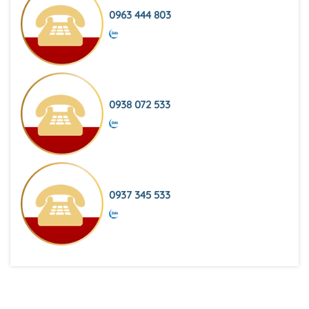
0963 444 803
0938 072 533
0937 345 533