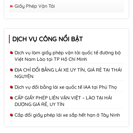
Giấy Phép Vận Tải
DỊCH VỤ CÔNG NỔI BẬT
Dịch vụ làm giấy phép vận tải quốc tế đường bộ
Việt Nam Lào tại TP Hồ Chí Minh
ĐỊA CHỈ ĐỔI BẰNG LÁI XE UY TÍN, GIÁ RẺ TẠI THÁI
NGUYÊN
Dịch vụ đổi bằng lái xe quốc tế IAA tại Phú Thọ
CẤP GIẤY PHÉP LIÊN VẬN VIỆT – LÀO TẠI HẢI
DƯƠNG GIÁ RẺ, UY TÍN
Cấp đổi giấy phép lái xe sắp hết hạn ở Tây Ninh