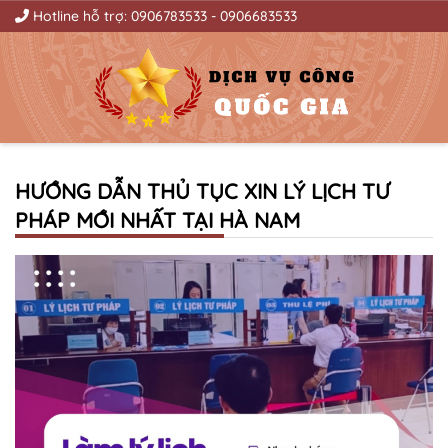
Hotline hỗ trợ:
0906783533
-
0906683533
HƯỚNG DẪN THỦ TỤC XIN LÝ LỊCH TƯ
PHÁP MỚI NHẤT TẠI HÀ NAM