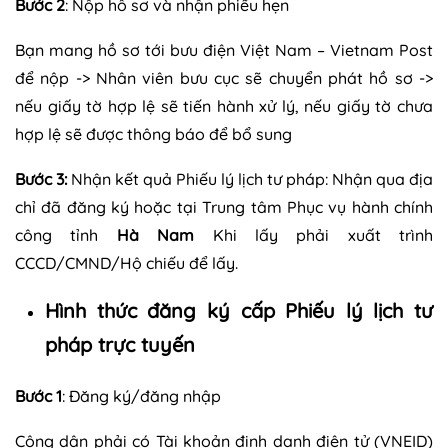
Bước 2
: Nộp hồ sơ và nhận phiếu hẹn
Bạn mang hồ sơ tới bưu điện Việt Nam – Vietnam Post
để nộp -> Nhân viên bưu cục sẽ chuyển phát hồ sơ ->
nếu giấy tờ hợp lệ sẽ tiến hành xử lý, nếu giấy tờ chưa
hợp lệ sẽ được thông báo để bổ sung
Bước 3:
Nhận kết quả Phiếu lý lịch tư pháp: Nhận qua địa
chỉ đã đăng ký hoặc tại Trung tâm Phục vụ hành chính
công tỉnh
Hà Nam
Khi lấy phải xuất trình
CCCD/CMND/Hộ chiếu để lấy.
Hình thức đăng ký cấp Phiếu lý lịch tư
pháp trực tuyến
Bước 1
: Đăng ký/đăng nhập
Công dân phải có Tài khoản định danh điện tử (VNEID)