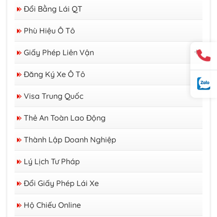
Thị Thực
Đổi Bằng Lái QT
Thẻ Tạm Trú
Giấy Phép Lao Động
Phù Hiệu Ô Tô
Giấy Phép Liên Vận
GP Liên Vận Việt - Lào
Đăng Ký Xe Ô Tô
GP Liên Vận Việt - Campuchia
Visa Trung Quốc
Thẻ An Toàn Lao Động
Thành Lập Doanh Nghiệp
Lý Lịch Tư Pháp
Đổi Giấy Phép Lái Xe
Hộ Chiếu Online