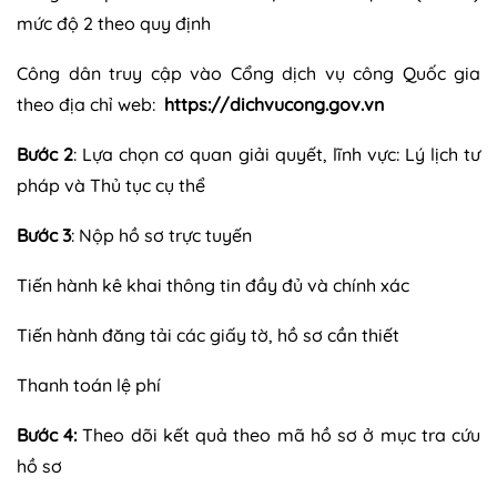
mức độ 2 theo quy định
Công dân truy cập vào Cổng dịch vụ công Quốc gia
theo địa chỉ web:
https://dichvucong.gov.vn
Bước 2
: Lựa chọn cơ quan giải quyết, lĩnh vực: Lý lịch tư
pháp và Thủ tục cụ thể
Bước 3
: Nộp hồ sơ trực tuyến
Tiến hành kê khai thông tin đầy đủ và chính xác
Tiến hành đăng tải các giấy tờ, hồ sơ cần thiết
Thanh toán lệ phí
Bước 4:
Theo dõi kết quả theo mã hồ sơ ở mục tra cứu
hồ sơ