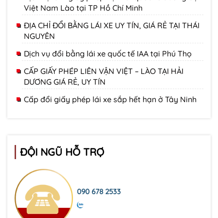
Việt Nam Lào tại TP Hồ Chí Minh
ĐỊA CHỈ ĐỔI BẰNG LÁI XE UY TÍN, GIÁ RẺ TẠI THÁI
NGUYÊN
Dịch vụ đổi bằng lái xe quốc tế IAA tại Phú Thọ
CẤP GIẤY PHÉP LIÊN VẬN VIỆT – LÀO TẠI HẢI
DƯƠNG GIÁ RẺ, UY TÍN
Cấp đổi giấy phép lái xe sắp hết hạn ở Tây Ninh
ĐỘI NGŨ HỖ TRỢ
090 678 2533