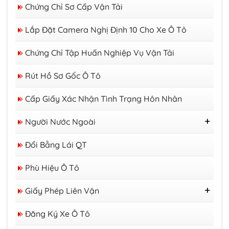
Chứng Chỉ Sơ Cấp Vận Tải
Lắp Đặt Camera Nghị Định 10 Cho Xe Ô Tô
Chứng Chỉ Tập Huấn Nghiệp Vụ Vận Tải
Rút Hồ Sơ Gốc Ô Tô
Cấp Giấy Xác Nhận Tình Trạng Hôn Nhân
Người Nước Ngoài
Thị Thực
Đổi Bằng Lái QT
Thẻ Tạm Trú
Giấy Phép Lao Động
Phù Hiệu Ô Tô
Giấy Phép Liên Vận
GP Liên Vận Việt - Lào
Đăng Ký Xe Ô Tô
GP Liên Vận Việt - Campuchia