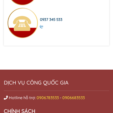
0937 345 533
DỊCH VỤ CÔNG QUỐC GIA
Hotline hỗ trợ:
0906783533
-
0906683533
CHÍNH SÁCH