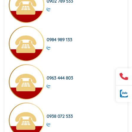
0902 789 533
0984 989 133
0963 444 803
0938 072 533