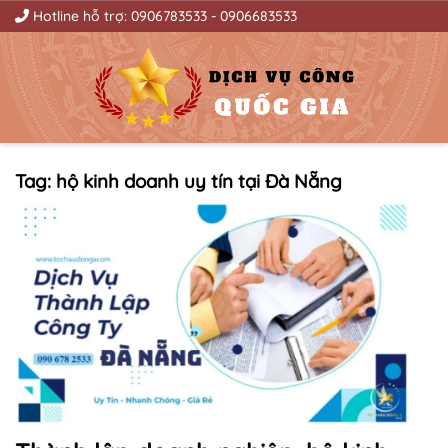
Hotline hỗ trợ:
0906783533
-
0906683533
Tag: hộ kinh doanh uy tín tại Đà Nẵng