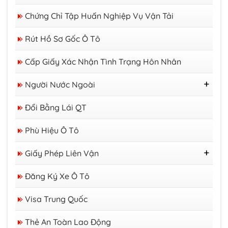
Chứng Chỉ Tập Huấn Nghiệp Vụ Vận Tải
Rút Hồ Sơ Gốc Ô Tô
Cấp Giấy Xác Nhận Tình Trạng Hôn Nhân
Người Nước Ngoài
Thị Thực
Đổi Bằng Lái QT
Thẻ Tạm Trú
Giấy Phép Lao Động
Phù Hiệu Ô Tô
Giấy Phép Liên Vận
GP Liên Vận Việt - Lào
Đăng Ký Xe Ô Tô
GP Liên Vận Việt - Campuchia
Visa Trung Quốc
Thẻ An Toàn Lao Động