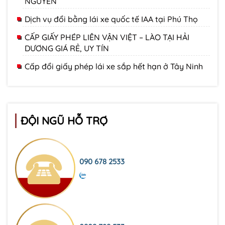
NGUYÊN
Dịch vụ đổi bằng lái xe quốc tế IAA tại Phú Thọ
CẤP GIẤY PHÉP LIÊN VẬN VIỆT – LÀO TẠI HẢI
DƯƠNG GIÁ RẺ, UY TÍN
Cấp đổi giấy phép lái xe sắp hết hạn ở Tây Ninh
ĐỘI NGŨ HỖ TRỢ
090 678 2533