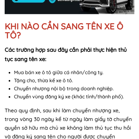
KHI NÀO CẦN SANG TÊN XE Ô
TÔ?
Các trường hợp sau đây cần phải thực hiện thủ
tục sang tên xe:
Mua bán xe ô tô giữa cá nhân/công ty.
Tặng cho, thừa kế xe ô tô.
Chuyển nhượng nội bộ trong doanh nghiệp.
Chuyển vùng đăng ký xe (khác tỉnh/thành phố).
Theo quy định, sau khi làm chuyển nhượng xe,
trong vòng 30 ngày kể từ ngày làm giấy tờ chuyển
quyền sở hữu mà chủ xe không làm thủ tục thu hồi
và đăng ký sang tên cho người được chuyển