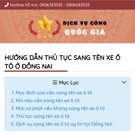
Hotline hỗ trợ:
0906783533
-
0906683533
HƯỚNG DẪN THỦ TỤC SANG TÊN XE Ô
TÔ Ở ĐỒNG NAI
Mục Lục
Mục đích của việc sang tên xe ô tô
Khi nào cần sang tên xe ô tô
Mức xử phạt nếu không sang tên xe ô tô
T
hủ tục sang tên xe ô tô
Dịch vụ sang tên xe ô tô uy tín tại Đồng Nai