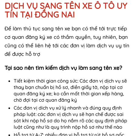
DỊCH VỤ SANG TÊN XE Ô TÔ UY
TÍN TẠI ĐỒNG NAI
Để làm thủ tục sang tên xe bạn có thể tới trực tiếp
cơ quan đăng ký xe có thầm quyền, tuy nhiên, bạn
cũng có thể liên hệ tới các đơn vị làm dịch vụ uy tín
để được hỗ trợ
Tại sao nên tìm kiếm dịch vụ làm sang tên xe?
Tiết kiệm thời gian công sức: Các đơn vị dịch vụ sẽ
thay bạn chuẩn bị hồ sơ, điền giấy tờ, nộp tại cơ
quan đăng ký xe; ko cần mất thời gian xếp hàng,
chờ đợi tại cơ quan đăng ký
Các đơn vị dich vụ xử lý nhanh và đúng quy định
pháp luật: các đơn vị dịch vụ sẽ hạn chế được sai
sót khi nộp hồ sơ do họ nắm rõ các quy định pháp
luật cũng như là quy trình nộp hồ sơ như thế nào
Hỗ trợ từ A-Z: nhiều đơn vị hỗ trợ từ rút hồ sơ gốc