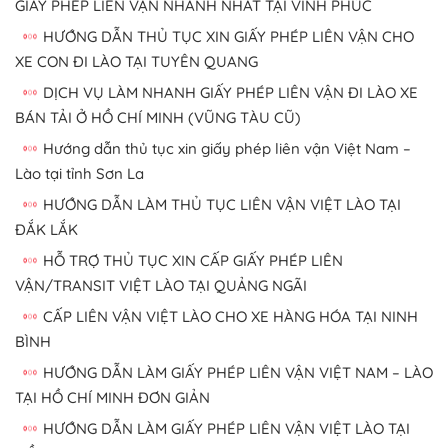
GIẤY PHÉP LIÊN VẬN NHANH NHẤT TẠI VĨNH PHÚC
HƯỚNG DẪN THỦ TỤC XIN GIẤY PHÉP LIÊN VẬN CHO
XE CON ĐI LÀO TẠI TUYÊN QUANG
DỊCH VỤ LÀM NHANH GIẤY PHÉP LIÊN VẬN ĐI LÀO XE
BÁN TẢI Ở HỒ CHÍ MINH (VŨNG TÀU CŨ)
Hướng dẫn thủ tục xin giấy phép liên vận Việt Nam –
Lào tại tỉnh Sơn La
HƯỚNG DẪN LÀM THỦ TỤC LIÊN VẬN VIỆT LÀO TẠI
ĐẮK LẮK
HỖ TRỢ THỦ TỤC XIN CẤP GIẤY PHÉP LIÊN
VẬN/TRANSIT VIỆT LÀO TẠI QUẢNG NGÃI
CẤP LIÊN VẬN VIỆT LÀO CHO XE HÀNG HÓA TẠI NINH
BÌNH
HƯỚNG DẪN LÀM GIẤY PHÉP LIÊN VẬN VIỆT NAM – LÀO
TẠI HỒ CHÍ MINH ĐƠN GIẢN
HƯỚNG DẪN LÀM GIẤY PHÉP LIÊN VẬN VIỆT LÀO TẠI