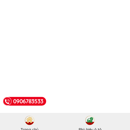
0906783533
Trang chủ
Phù hiệu ô tô