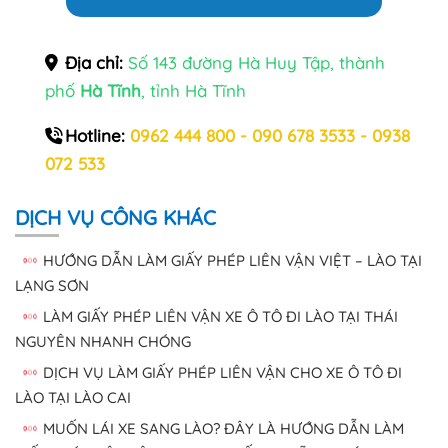
Địa chỉ:
Số 143 đường Hà Huy Tập, thành
phố
Hà Tĩnh
, tỉnh Hà Tĩnh
Hotline:
0962 444 800 - 090 678 3533 - 0938
072 533
DỊCH VỤ CÔNG KHÁC
HƯỚNG DẪN LÀM GIẤY PHÉP LIÊN VẬN VIỆT – LÀO TẠI
LẠNG SƠN
LÀM GIẤY PHÉP LIÊN VẬN XE Ô TÔ ĐI LÀO TẠI THÁI
NGUYÊN NHANH CHÓNG
DỊCH VỤ LÀM GIẤY PHÉP LIÊN VẬN CHO XE Ô TÔ ĐI
LÀO TẠI LÀO CAI
MUỐN LÁI XE SANG LÀO? ĐÂY LÀ HƯỚNG DẪN LÀM