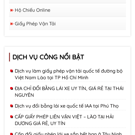
Hộ Chiếu Online
Giấy Phép Vận Tải
DỊCH VỤ CÔNG NỔI BẬT
Dịch vụ làm giấy phép vận tải quốc tế đường bộ
Việt Nam Lào tại TP Hồ Chí Minh
ĐỊA CHỈ ĐỔI BẰNG LÁI XE UY TÍN, GIÁ RẺ TẠI THÁI
NGUYÊN
Dịch vụ đổi bằng lái xe quốc tế IAA tại Phú Thọ
CẤP GIẤY PHÉP LIÊN VẬN VIỆT – LÀO TẠI HẢI
DƯƠNG GIÁ RẺ, UY TÍN
Cấp đổi giấy phép lái xe sắp hết hạn ở Tây Ninh