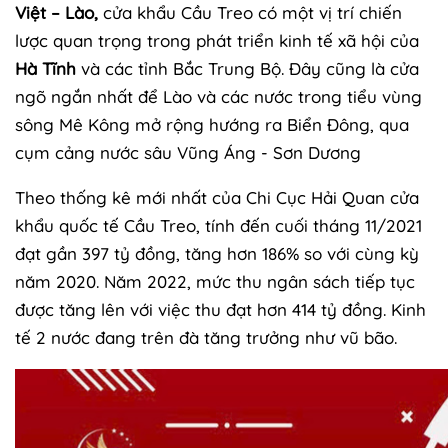
Việt – Lào,
cửa khẩu Cầu Treo có một vị trí chiến
lược quan trọng trong phát triển kinh tế xã hội của
Hà Tĩnh
và các tỉnh Bắc Trung Bộ. Đây cũng là cửa
ngõ ngắn nhất để Lào và các nước trong tiểu vùng
sông Mê Kông mở rộng hướng ra Biển Đông, qua
cụm cảng nước sâu Vũng Áng - Sơn Dương
Theo thống kê mới nhất của Chi Cục Hải Quan cửa
khẩu quốc tế Cầu Treo, tính đến cuối tháng 11/2021
đạt gần 397 tỷ đồng, tăng hơn 186% so với cùng kỳ
năm 2020. Năm 2022, mức thu ngân sách tiếp tục
được tăng lên với việc thu đạt hơn 414 tỷ đồng. Kinh
tế 2 nước đang trên đà tăng trưởng như vũ bão.