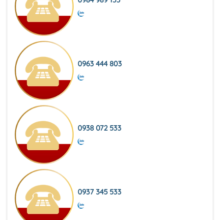
0963 444 803
0938 072 533
0937 345 533