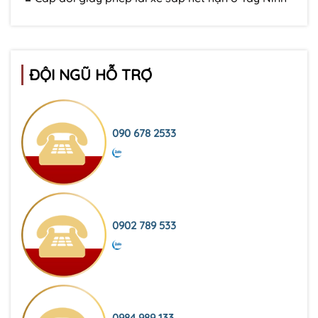
ĐỘI NGŨ HỖ TRỢ
090 678 2533
0902 789 533
0984 989 133