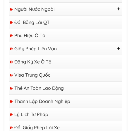
Người Nước Ngoài
Thị Thực
Đổi Bằng Lái QT
Thẻ Tạm Trú
Giấy Phép Lao Động
Phù Hiệu Ô Tô
Giấy Phép Liên Vận
GP Liên Vận Việt - Lào
Đăng Ký Xe Ô Tô
GP Liên Vận Việt - Campuchia
Visa Trung Quốc
Thẻ An Toàn Lao Động
Thành Lập Doanh Nghiệp
Lý Lịch Tư Pháp
Đổi Giấy Phép Lái Xe