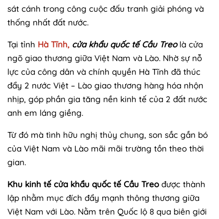
sát cánh trong công cuộc đấu tranh giải phóng và
thống nhất đất nước.
Tại tỉnh
Hà Tĩnh,
cửa khẩu quốc tế Cầu Treo
là cửa
ngõ giao thương giữa Việt Nam và Lào. Nhờ sự nỗ
lực của công dân và chính quyền Hà Tĩnh đã thúc
đẩy 2 nước Việt – Lào giao thương hàng hóa nhộn
nhịp, góp phần gia tăng nền kinh tế của 2 đất nước
anh em láng giềng.
Từ đó mà tình hữu nghị thủy chung, son sắc gắn bó
của Việt Nam và Lào mãi mãi trường tồn theo thời
gian.
Khu kinh tế cửa khẩu quốc tế Cầu Treo
được thành
lập nhằm mục đích đẩy mạnh thông thương giữa
Việt Nam với Lào. Nằm trên Quốc lộ 8 qua biên giới