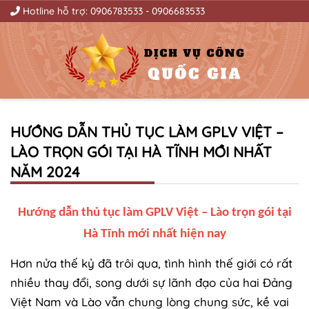
Hotline hỗ trợ:
0906783533
-
0906683533
HƯỚNG DẪN THỦ TỤC LÀM GPLV VIỆT –
LÀO TRỌN GÓI TẠI HÀ TĨNH MỚI NHẤT
NĂM 2024
Hướng dẫn thủ tục làm GPLV Việt – Lào trọn gói tại
Hà Tĩnh mới nhất hiện nay
Hơn nửa thế kỷ đã trôi qua, tình hình thế giới có rất
nhiều thay đổi, song dưới sự lãnh đạo của hai Đảng
Việt Nam và Lào vẫn chung lòng chung sức, kề vai