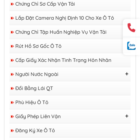
Chứng Chỉ Sơ Cấp Vận Tải
Lắp Đặt Camera Nghị Định 10 Cho Xe Ô Tô
Chứng Chỉ Tập Huấn Nghiệp Vụ Vận Tải
Rút Hồ Sơ Gốc Ô Tô
Cấp Giấy Xác Nhận Tình Trạng Hôn Nhân
Người Nước Ngoài
Thị Thực
Đổi Bằng Lái QT
Thẻ Tạm Trú
Giấy Phép Lao Động
Phù Hiệu Ô Tô
Giấy Phép Liên Vận
GP Liên Vận Việt - Lào
Đăng Ký Xe Ô Tô
GP Liên Vận Việt - Campuchia