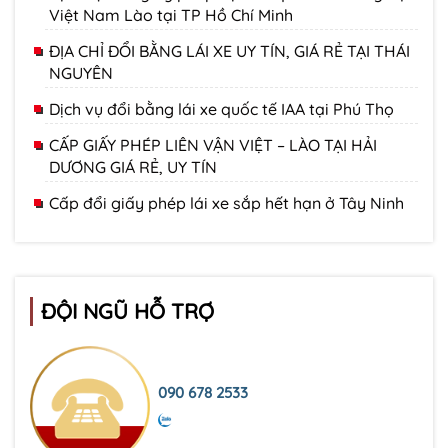
Việt Nam Lào tại TP Hồ Chí Minh
ĐỊA CHỈ ĐỔI BẰNG LÁI XE UY TÍN, GIÁ RẺ TẠI THÁI
NGUYÊN
Dịch vụ đổi bằng lái xe quốc tế IAA tại Phú Thọ
CẤP GIẤY PHÉP LIÊN VẬN VIỆT – LÀO TẠI HẢI
DƯƠNG GIÁ RẺ, UY TÍN
Cấp đổi giấy phép lái xe sắp hết hạn ở Tây Ninh
ĐỘI NGŨ HỖ TRỢ
090 678 2533