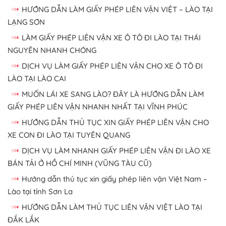
HƯỚNG DẪN LÀM GIẤY PHÉP LIÊN VẬN VIỆT – LÀO TẠI
LẠNG SƠN
LÀM GIẤY PHÉP LIÊN VẬN XE Ô TÔ ĐI LÀO TẠI THÁI
NGUYÊN NHANH CHÓNG
DỊCH VỤ LÀM GIẤY PHÉP LIÊN VẬN CHO XE Ô TÔ ĐI
LÀO TẠI LÀO CAI
MUỐN LÁI XE SANG LÀO? ĐÂY LÀ HƯỚNG DẪN LÀM
GIẤY PHÉP LIÊN VẬN NHANH NHẤT TẠI VĨNH PHÚC
HƯỚNG DẪN THỦ TỤC XIN GIẤY PHÉP LIÊN VẬN CHO
XE CON ĐI LÀO TẠI TUYÊN QUANG
DỊCH VỤ LÀM NHANH GIẤY PHÉP LIÊN VẬN ĐI LÀO XE
BÁN TẢI Ở HỒ CHÍ MINH (VŨNG TÀU CŨ)
Hướng dẫn thủ tục xin giấy phép liên vận Việt Nam –
Lào tại tỉnh Sơn La
HƯỚNG DẪN LÀM THỦ TỤC LIÊN VẬN VIỆT LÀO TẠI
ĐẮK LẮK