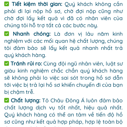
Tiết kiệm thời gian:
Quý khách không cần
phải đi lại nộp hồ sơ, chờ đợi nộp cũng như
chờ đợi lấy kết quả vì đã có nhân viên của
chúng tôi hỗ trợ tất cả các bước này.
Nhanh chóng:
Là đơn vị lâu năm kinh
nghiệm với các mối quan hệ chất lượng, chúng
tôi đảm bảo sẽ lấy kết quả nhanh nhất trả
quý khách hàng.
Tránh rủi ro:
Cùng đội ngũ nhân viên, luật sư
giàu kinh nghiệm chắc chắn quý khách hàng
sẽ không phải lo việc sai sót trong hồ sơ dẫn
tới việc bị trả lại hồ sơ khiến chuyến đi của bạn
bị chậm trễ.
Chất lượng:
Tô Châu Đông Á luôn đảm bảo
chất lượng dịch vụ tốt nhất, hiệu quả nhất.
Quý khách hàng có thể an tâm về tiến độ hồ
sơ cũng như kết quả hợp pháp, hợp lệ toàn bộ