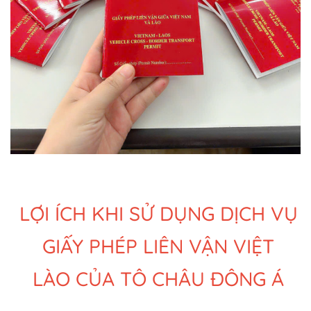
LỢI ÍCH KHI SỬ DỤNG DỊCH VỤ
GIẤY PHÉP LIÊN VẬN VIỆT
LÀO CỦA TÔ CHÂU ĐÔNG Á